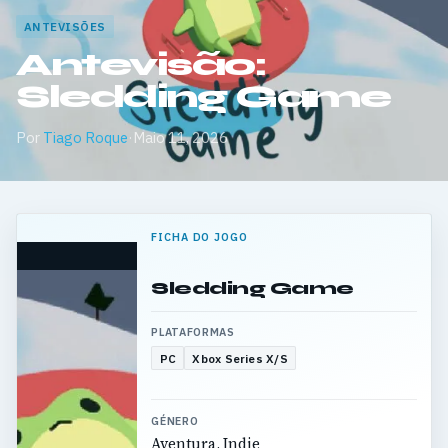
ANTEVISÕES
Antevisão:
Sledding Game
Por
Tiago Roque
·
Maio 11, 2026
FICHA DO JOGO
Sledding Game
PLATAFORMAS
PC
Xbox Series X/S
GÉNERO
Aventura, Indie