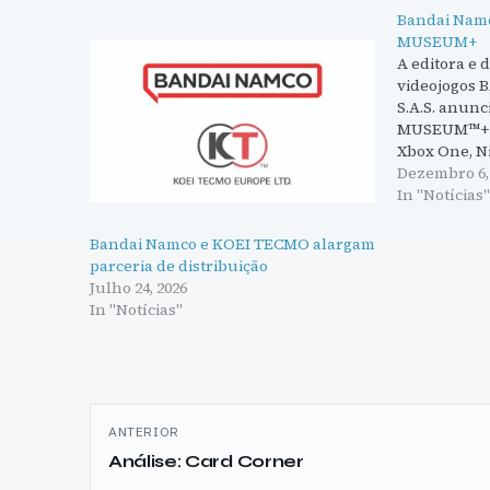
Bandai Nam
MUSEUM+
A editora e
videojogos
S.A.S. anun
MUSEUM™+ pa
Xbox One, N
STEAM®. Joga
Dezembro 6,
cultural são
In "Notícias
títulos na l
MAN, muitos
Bandai Namco e KOEI TECMO alargam
disponíveis
parceria de distribuição
MUSEUM+ ap
Julho 24, 2026
única de jo
In "Notícias"
Navegação
ANTERIOR
de
Análise: Card Corner