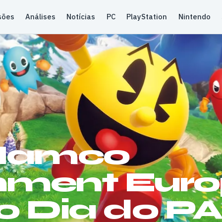
sões
Análises
Notícias
PC
PlayStation
Nintendo
Namco
inment Eur
 o Dia do P