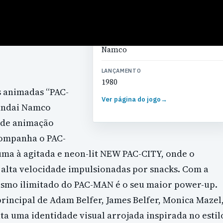
GÉNERO
Arcade
DESENVOLVEDOR
Namco
LANÇAMENTO
1980
s animadas “PAC-
Ver página do jogo
→
Bandai Namco
 de animação
companha o PAC-
uma à agitada e neon-lit NEW PAC-CITY, onde o
alta velocidade impulsionadas por snacks. Com a
ismo ilimitado do PAC-MAN é o seu maior power-up.
incipal de Adam Belfer, James Belfer, Monica Mazel
nta uma identidade visual arrojada inspirada no estil