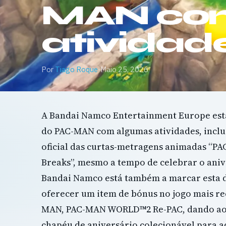
MAN co
atividad
Por
Tiago Roque
·
Maio 25, 2026
A Bandai Namco Entertainment Europe está
do PAC-MAN com algumas atividades, incl
oficial das curtas-metragens animadas “P
Breaks”, mesmo a tempo de celebrar o aniv
Bandai Namco está também a marcar esta d
oferecer um item de bónus no jogo mais re
MAN, PAC-MAN WORLD™2 Re-PAC, dando ao
chapéu de aniversário colecionável para a