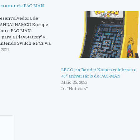
co anuncia PAC-MAN
 desenvolvedora de
 BANDAI NAMCO Europe
ciou o PAC-MAN
ra a PlayStation®4,
intendo Switch e PCs via
dores e fãs do ícone
 2021
 convidados a revisitar 14
"
endária série PAC-
 dos quais não estão
LEGO e a Bandai Namco celebram o
 há anos. O PAC-MAN
43º aniversário do PAC-MAN
resenta uma coleção
Maio 26, 2023
gos PAC-MAN clássicos e…
In "Notícias"