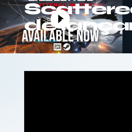
Scattered
de lanç
Por
Tiago Roque
·
Maio 12, 2026