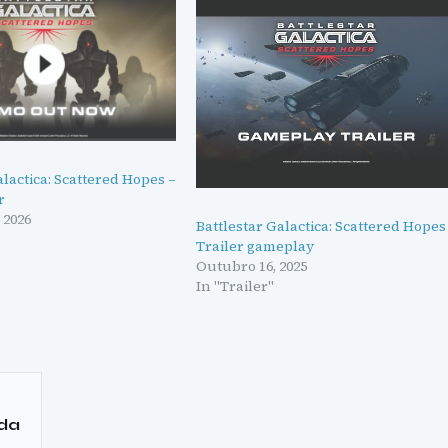
alactica: Scattered Hopes –
r
 2026
Battlestar Galactica: Scattered Hopes
Trailer gameplay
Outubro 16, 2025
In "Trailer"
 da