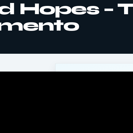
 Hopes – Tr
amento