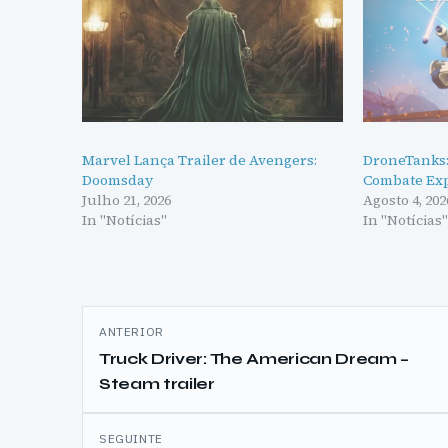
Marvel Lança Trailer de Avengers:
DroneTanks:
Doomsday
Combate Exp
Julho 21, 2026
Agosto 4, 202
In "Notícias"
In "Notícias
Navegação
ANTERIOR
de
Truck Driver: The American Dream –
Steam trailer
artigos
SEGUINTE