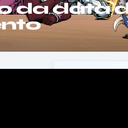
o da data 
nto