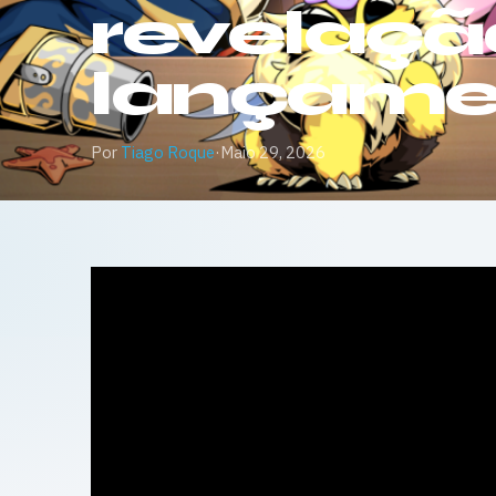
revelaçã
lançame
Por
Tiago Roque
·
Maio 29, 2026