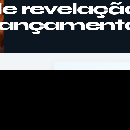
 de revelaç
 lançament