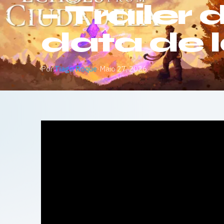
– Trailer
data de
Por
Tiago Roque
·
Maio 27, 2026