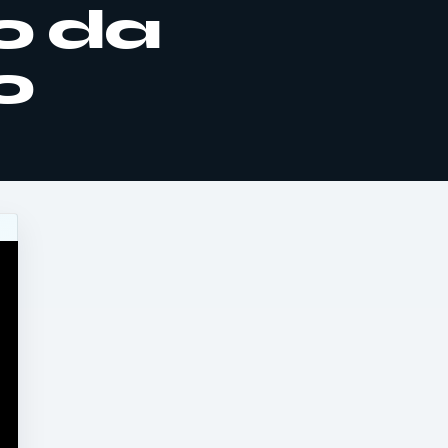
ão da
o