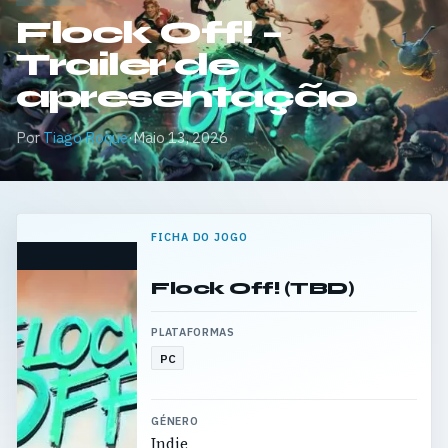
Flock Off! –
Trailer de
apresentação
Por
Tiago Roque
·
Maio 13, 2026
FICHA DO JOGO
Flock Off! (TBD)
PLATAFORMAS
PC
GÉNERO
Indie