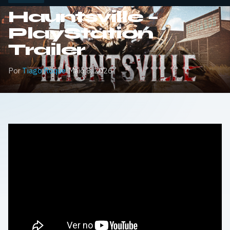
Hauntsville –
PlayStation
Trailer
Por
Tiago Roque
·
Maio 8, 2026