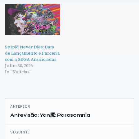
Stupid Never Dies: Data
de Lançamento e Parceria
com a SEGA Anunciadas
Julho 30, 2026
In "Notícias"
Navegação
ANTERIOR
de
Antevisão: Yan魇: Parasomnia
artigos
SEGUINTE