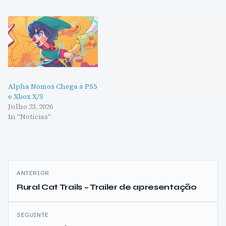
Alpha Nomos Chega a PS5
e Xbox X/S
Julho 23, 2026
In "Notícias"
Navegação
ANTERIOR
de
Rural Cat Trails – Trailer de apresentação
artigos
SEGUINTE