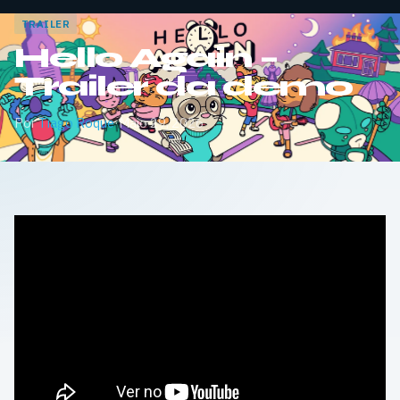
TRAILER
Hello Again –
Trailer da demo
Por
Tiago Roque
·
Maio 29, 2026