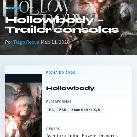
TRAILER
Hollowbody –
Trailer consolas
Por
Tiago Roque
·
Maio 11, 2026
FICHA DO JOGO
Hollowbody
PLATAFORMAS
PC
PS5
Xbox Series X/S
GÉNERO
Aventura, Indie, Puzzle, Disparos