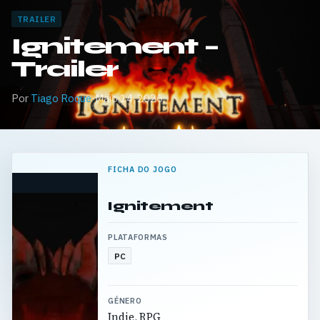
TRAILER
Ignitement –
Trailer
Por
Tiago Roque
·
Maio 14, 2026
FICHA DO JOGO
Ignitement
PLATAFORMAS
PC
GÉNERO
Indie, RPG