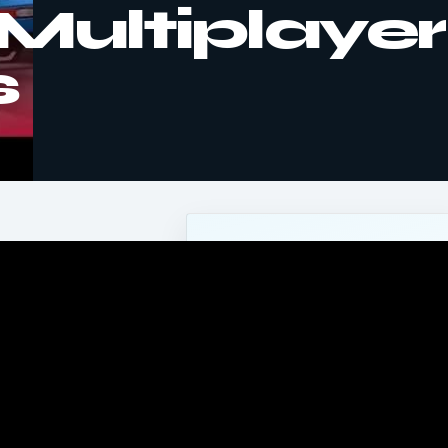
Multiplayer
s