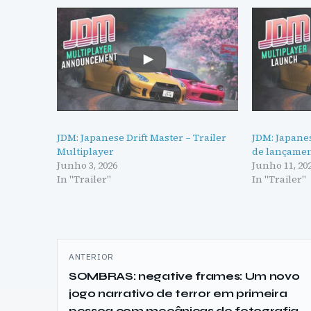
JDM: Japanese Drift Master – Trailer
JDM: Japanes
Multiplayer
de lançamen
Junho 3, 2026
Junho 11, 20
In "Trailer"
In "Trailer"
Navegação
ANTERIOR
de
SOMBRAS: negative frames: Um novo
jogo narrativo de terror em primeira
artigos
pessoa com mecânicas de fotografia