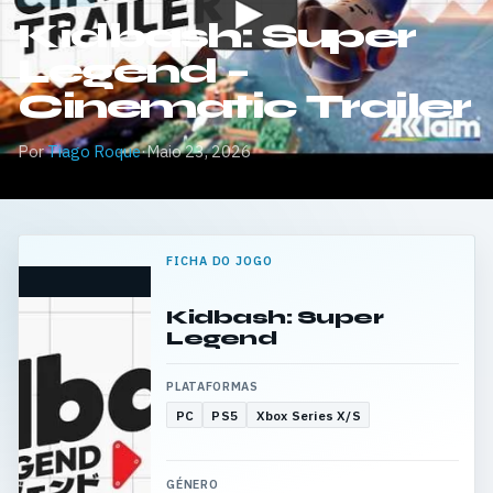
Kidbash: Super
Legend –
Cinematic Trailer
Por
Tiago Roque
·
Maio 23, 2026
FICHA DO JOGO
Kidbash: Super
Legend
PLATAFORMAS
PC
PS5
Xbox Series X/S
GÉNERO