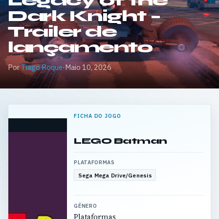
Legacy of the
Dark Knight –
Trailer de
lançamento
Por
Tiago Roque
·
Maio 10, 2026
FICHA DO JOGO
LEGO Batman
PLATAFORMAS
Sega Mega Drive/Genesis
GÉNERO
Plataformas