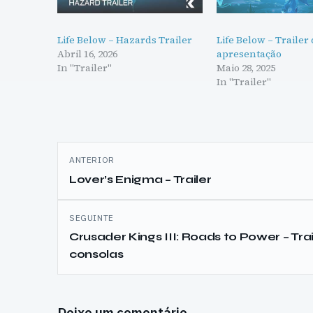
Life Below – Hazards Trailer
Life Below – Trailer
Abril 16, 2026
apresentação
In "Trailer"
Maio 28, 2025
In "Trailer"
Navegação
ANTERIOR
de
Lover’s Enigma – Trailer
artigos
SEGUINTE
Crusader Kings III: Roads to Power – Trai
consolas
Deixe um comentário