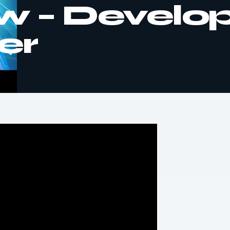
ow – Develo
er