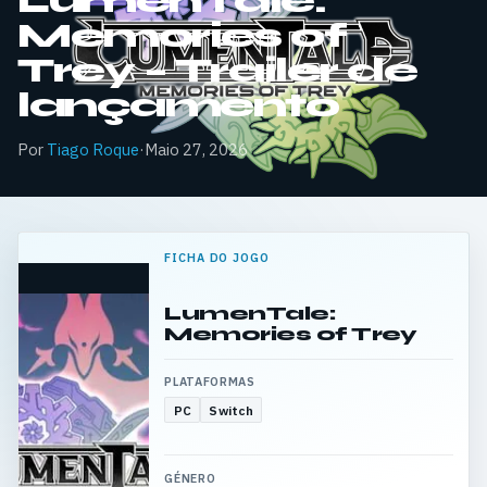
LumenTale:
Memories of
Trey – Trailer de
lançamento
Por
Tiago Roque
·
Maio 27, 2026
FICHA DO JOGO
LumenTale:
Memories of Trey
PLATAFORMAS
PC
Switch
GÉNERO