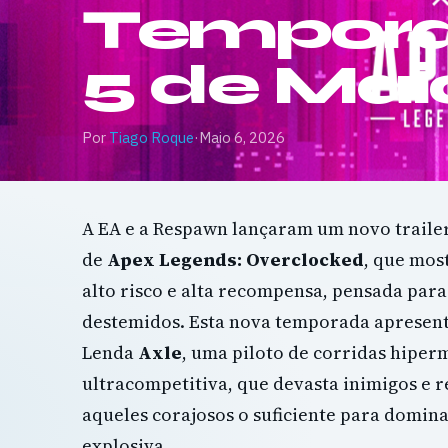
Tempora
5 de Mai
Por
Tiago Roque
·
Maio 6, 2026
A EA e a Respawn lançaram um novo trailer
de
Apex Legends: Overclocked
, que mos
alto risco e alta recompensa, pensada para
destemidos. Esta nova temporada apresent
Lenda
Axle
, uma piloto de corridas hiper
ultracompetitiva, que devasta inimigos e
aqueles corajosos o suficiente para domina
explosiva.