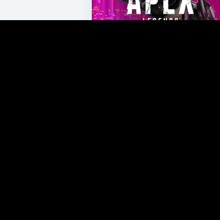
FICHA DO JOGO
Apex Legends
PLATAFORMAS
PC
Switch 2
PS5
Xbox Series X/S
Switch
PS4
Xbox One