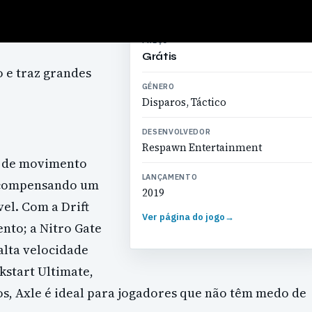
PREÇO
Grátis
 e traz grandes
GÉNERO
Disparos, Táctico
DESENVOLVEDOR
Respawn Entertainment
lo de movimento
LANÇAMENTO
recompensando um
2019
el. Com a Drift
Ver página do jogo
→
nto; a Nitro Gate
alta velocidade
kstart Ultimate,
s, Axle é ideal para jogadores que não têm medo de