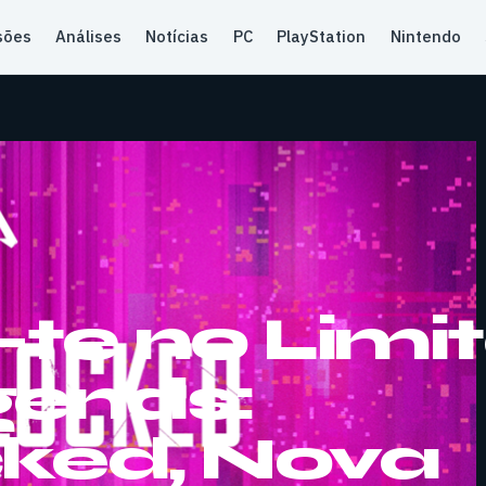
sões
Análises
Notícias
PC
PlayStation
Nintendo
te no Limi
gends:
ked, Nova