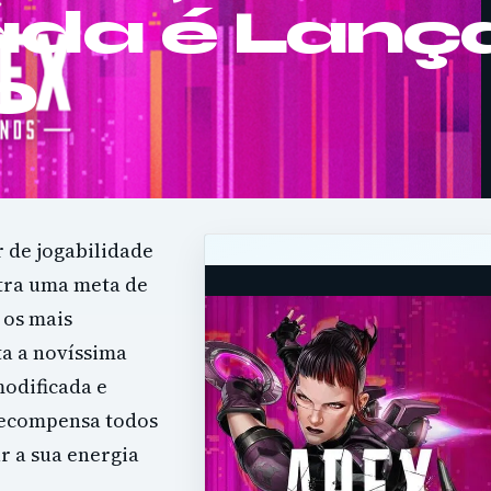
da é Lanç
o
 de jogabilidade
tra uma meta de
 os mais
a a novíssima
modificada e
 recompensa todos
r a sua energia