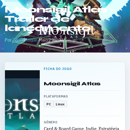
Moonsigil Atlas –
Trailer de
lançamento
Por
Tiago Roque
·
Maio 29, 2026
FICHA DO JOGO
Moonsigil Atlas
PLATAFORMAS
PC
Linux
GÉNERO
Card & Board Game, Indie, Estratégia