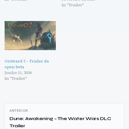
In "Trailer"
Outward 2 – Trailer da
open beta
Junho 11, 2026
In "Trailer"
Navegação
ANTERIOR
de
Dune: Awakening – The Water Wars DLC
Trailer