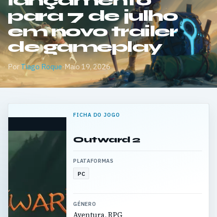
lançamento
para 7 de julho
em novo trailer
de gameplay
Por
Tiago Roque
·
Maio 19, 2026
FICHA DO JOGO
Outward 2
PLATAFORMAS
PC
GÉNERO
Aventura, RPG