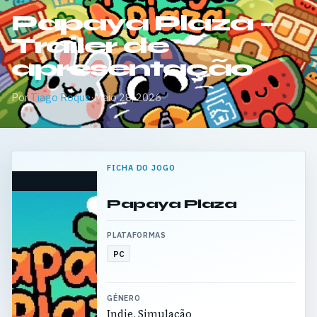
Papaya Plaza –
Trailer de
apresentação
Por
Tiago Roque
·
Maio 28, 2026
FICHA DO JOGO
Papaya Plaza
PLATAFORMAS
PC
GÉNERO
Indie, Simulação