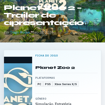
Planet Zoo 2 –
Trailer de
apresentação
Por
Tiago Roque
·
Maio 28, 2026
FICHA DO JOGO
Planet Zoo 2
PLATAFORMAS
PC
PS5
Xbox Series X/S
GÉNERO
Simulação, Estratégia