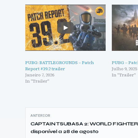
PUBG: BATTLEGROUNDS – Patch
PUBG – Patc
Report #39.2 trailer
Julho 9, 2025
Janeiro 7, 2026
In "Trailer"
In "Trailer"
Navegação
ANTERIOR
de
CAPTAIN TSUBASA 2: WORLD FIGHTE
disponível a 28 de agosto
artigos