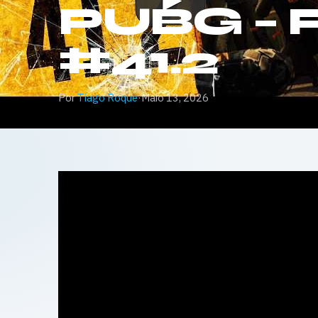
PUBG – 
#41.2
Por
Tiago Roque
·
Maio 13, 2026