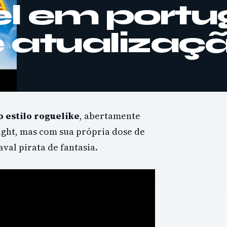
el em port
 atualizaç
o estilo roguelike
, abertamente
ight, mas com sua própria dose de
al pirata de fantasia.