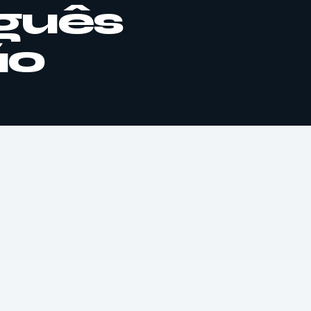
uguês
ão