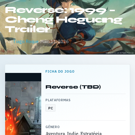
Reverse: 1999 –
Cheng Heguang
Trailer
Por
Tiago Roque
·
Maio 11, 2026
FICHA DO JOGO
Reverse (TBD)
PLATAFORMAS
PC
GÉNERO
Aventura, Indie, Estratégia