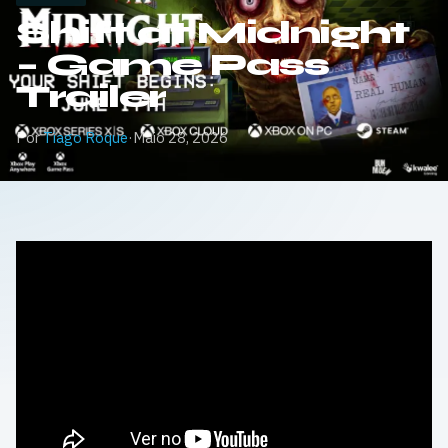
Shift at Midnight
– Game Pass
Trailer
Por
Tiago Roque
·
Maio 28, 2026