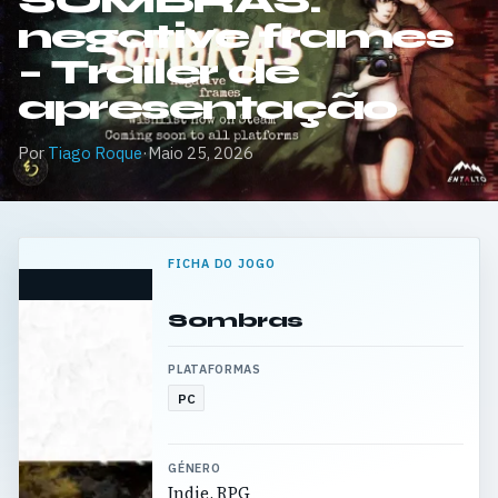
SOMBRAS:
negative frames
– Trailer de
apresentação
Por
Tiago Roque
·
Maio 25, 2026
FICHA DO JOGO
Sombras
PLATAFORMAS
PC
GÉNERO
Indie, RPG