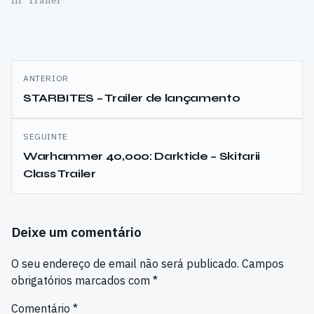
In "Trailer"
Navegação
ANTERIOR
de
STARBITES – Trailer de lançamento
artigos
SEGUINTE
Warhammer 40,000: Darktide – Skitarii
Class Trailer
Deixe um comentário
O seu endereço de email não será publicado.
Campos
obrigatórios marcados com
*
Comentário
*