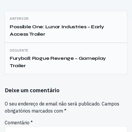
Navegação
ANTERIOR
de
Possible One: Lunar Industries – Early
Access Trailer
artigos
SEGUINTE
Furyball: Rogue Revenge – Gameplay
Trailer
Deixe um comentário
O seu endereço de email não será publicado.
Campos
obrigatórios marcados com
*
Comentário
*