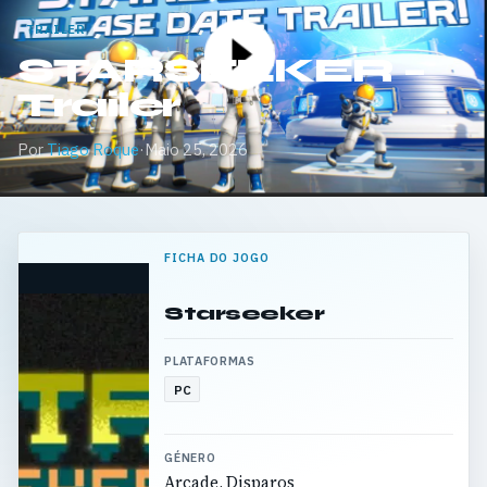
TRAILER
STARSEEKER –
Trailer
Por
Tiago Roque
·
Maio 25, 2026
FICHA DO JOGO
Starseeker
PLATAFORMAS
PC
GÉNERO
Arcade, Disparos