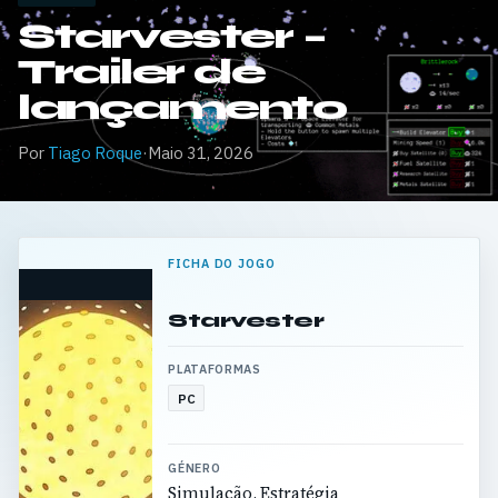
Starvester –
Trailer de
lançamento
Por
Tiago Roque
·
Maio 31, 2026
FICHA DO JOGO
Starvester
PLATAFORMAS
PC
GÉNERO
Simulação, Estratégia