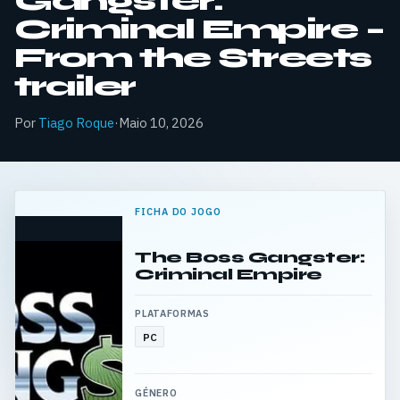
Gangster:
Criminal Empire –
From the Streets
trailer
Por
Tiago Roque
·
Maio 10, 2026
FICHA DO JOGO
The Boss Gangster:
Criminal Empire
PLATAFORMAS
PC
GÉNERO