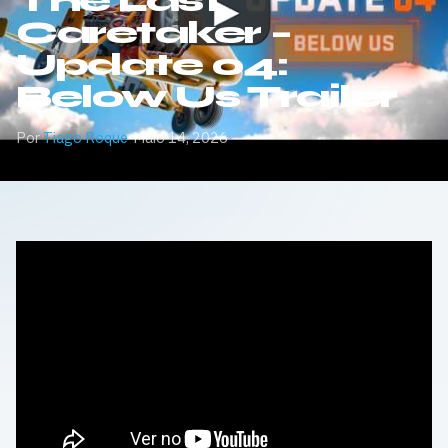
The Last
Caretaker –
Update 04:
Below Us Trailer
Por
Tiago Roque
·
Maio 14, 2026