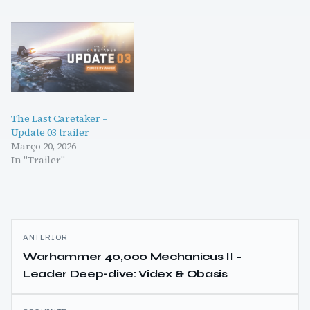
The Last Caretaker –
Update 03 trailer
Março 20, 2026
In "Trailer"
Navegação
ANTERIOR
de
Warhammer 40,000 Mechanicus II –
Leader Deep-dive: Videx & Obasis
artigos