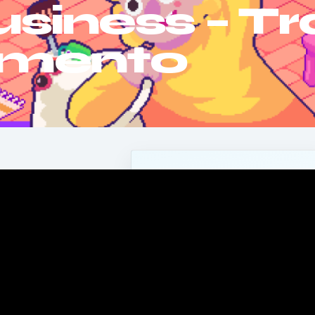
usiness – Tra
amento