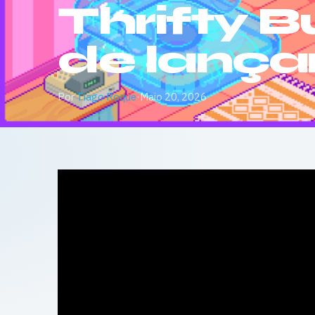
Thrifty B
de lanç
Por
Tiago Roque
·
Maio 20, 2026