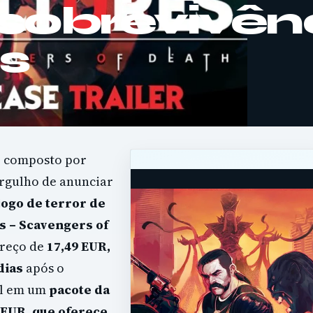
 sobrevivên
os
, composto por
orgulho de anunciar
jogo de terror de
s – Scavengers of
reço de
17,49 EUR,
dias
após o
el em um
pacote da
 EUR, que oferece