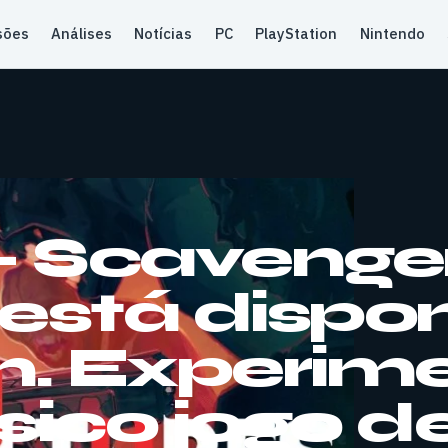
sões
Análises
Notícias
PC
PlayStation
Nintendo
 – Scavenge
está dispon
m. Experim
sico jogo d