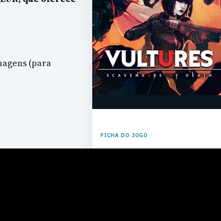
nagens (para
FICHA DO JOGO
Vultures:
Scavengers of
Death
PLATAFORMAS
PC