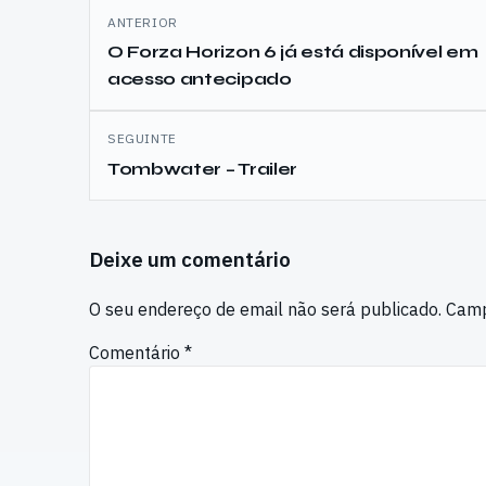
Navegação
ANTERIOR
de
O Forza Horizon 6 já está disponível em
acesso antecipado
artigos
SEGUINTE
Tombwater – Trailer
Deixe um comentário
O seu endereço de email não será publicado.
Camp
Comentário
*