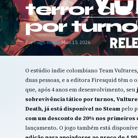
terror de
por turn
Por
Tiago Roque
·
Maio 15, 2026
O estúdio indie colombiano Team Vultures
duas pessoas, e a editora Firesquid têm o 
que, após 4 anos em desenvolvimento, seu
sobrevivência tático por turnos, Vulture
Death, já está disponível no Steam
pelo p
com um desconto de 20% nos primeiros 
lançamento. O jogo também está disponív
edição para apoiadores ao preço de 4,99