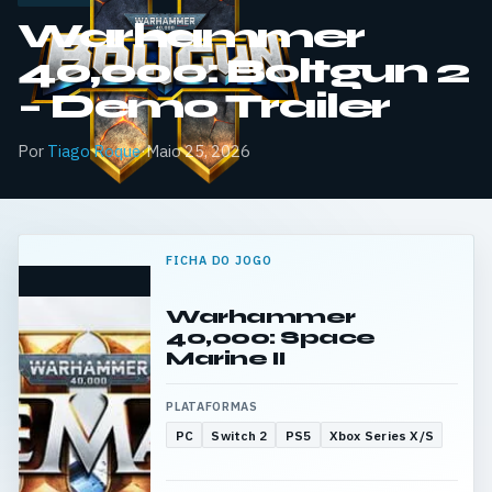
Warhammer
40,000: Boltgun 2
– Demo Trailer
Por
Tiago Roque
·
Maio 25, 2026
FICHA DO JOGO
Warhammer
40,000: Space
Marine II
PLATAFORMAS
PC
Switch 2
PS5
Xbox Series X/S