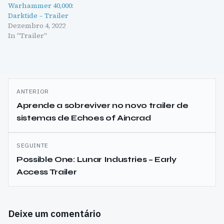
Warhammer 40,000:
Darktide – Trailer
Dezembro 4, 2022
In "Trailer"
Navegação
ANTERIOR
de
Aprende a sobreviver no novo trailer de
sistemas de Echoes of Aincrad
artigos
SEGUINTE
Possible One: Lunar Industries – Early
Access Trailer
Deixe um comentário