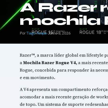
A Razer 
mochila
Por
Tiago Roque
·
Junho 8, 2026
Razer™, a marca líder global em lifestyle 
a
Mochila Razer Rogue V4,
a mais recent
Rogue, concebida para responder às necess
e em movimento.
A V4 apresenta um compartimento reforçad
acomodar a mais recente geração de works
de topo. Um sistema de suporte redesenhad