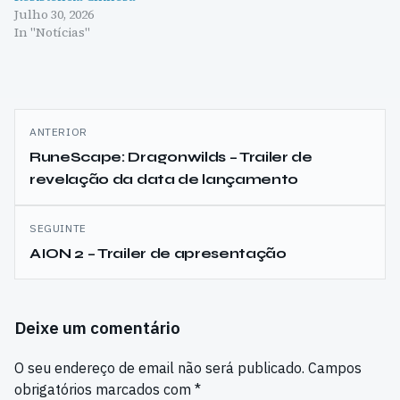
Julho 30, 2026
In "Notícias"
Navegação
ANTERIOR
de
RuneScape: Dragonwilds – Trailer de
revelação da data de lançamento
artigos
SEGUINTE
AION 2 – Trailer de apresentação
Deixe um comentário
O seu endereço de email não será publicado.
Campos
obrigatórios marcados com
*