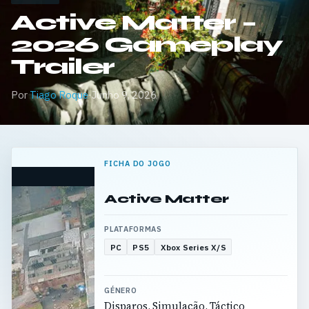
Active Matter –
2026 Gameplay
Trailer
Por
Tiago Roque
·
Junho 9, 2026
FICHA DO JOGO
Active Matter
PLATAFORMAS
PC
PS5
Xbox Series X/S
GÉNERO
Disparos, Simulação, Táctico