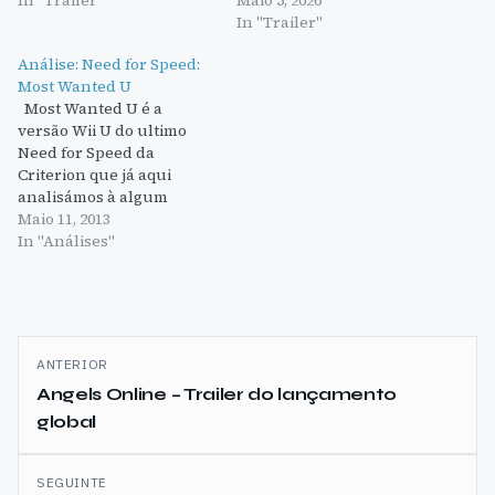
In "Trailer"
Análise: Need for Speed:
Most Wanted U
Most Wanted U é a
versão Wii U do ultimo
Need for Speed da
Criterion que já aqui
analisámos à algum
tempo. Esta análise não
Maio 11, 2013
irá falar do jogo em si de
In "Análises"
forma muito profunda,
apenas das principais
diferenças da versão Wii
U e se estas melhoram o
Navegação
jogo…
ANTERIOR
de
Angels Online – Trailer do lançamento
global
artigos
SEGUINTE