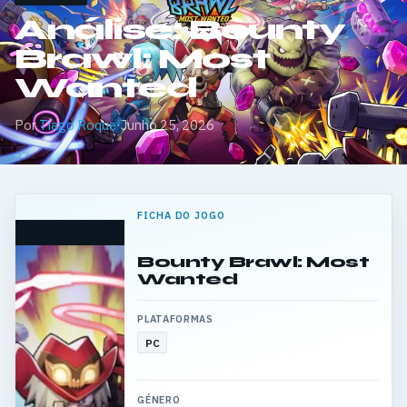
Análise: Bounty
Brawl: Most
Wanted
Por
Tiago Roque
·
Junho 25, 2026
FICHA DO JOGO
Bounty Brawl: Most
Wanted
PLATAFORMAS
PC
GÉNERO