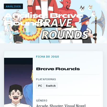
ANÁLISES
Análise: Brave
Rounds
Por
Tiago Roque
·
Junho 18, 2026
FICHA DO JOGO
Brave Rounds
PLATAFORMAS
PC
Switch
GÉNERO
Arcade, Shooter, Visual Novel