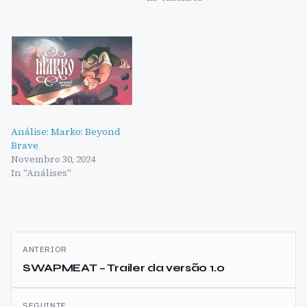
Análise: Marko: Beyond
Brave
Novembro 30, 2024
In "Análises"
Navegação
ANTERIOR
de
SWAPMEAT – Trailer da versão 1.0
artigos
SEGUINTE