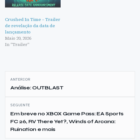
Crushed In Time – Trailer
de revelação da data de
lançamento
Maio 20, 2026
In "Trailer"
Navegação
ANTERIOR
de
Análise: OUTBLAST
artigos
SEGUINTE
Em breve no XBOX Game Pass: EA Sports
FC 26, RV There Yet?, Winds of Arcana:
Ruination e mais