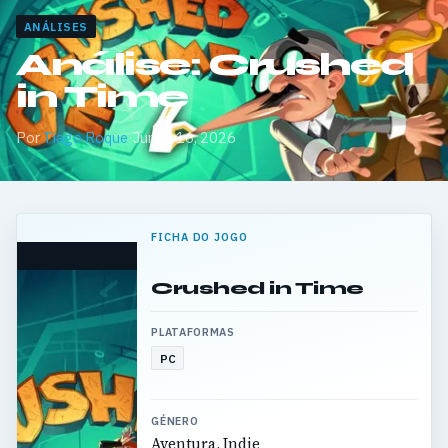
ANÁLISES
Análise: Crushed
in Time
Por
Tiago Roque
·
Junho 16, 2026
FICHA DO JOGO
Crushed in Time
PLATAFORMAS
PC
GÉNERO
Aventura, Indie