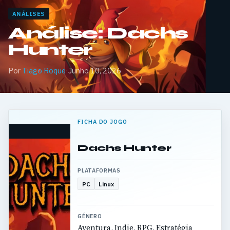
ANÁLISES
Análise: Dachs
Hunter
Por
Tiago Roque
·
Junho 10, 2026
FICHA DO JOGO
Dachs Hunter
PLATAFORMAS
PC
Linux
GÉNERO
Aventura, Indie, RPG, Estratégia