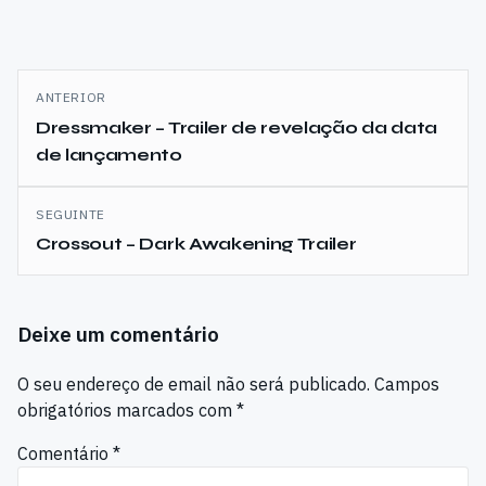
Navegação
ANTERIOR
de
Dressmaker – Trailer de revelação da data
de lançamento
artigos
SEGUINTE
Crossout – Dark Awakening Trailer
Deixe um comentário
O seu endereço de email não será publicado.
Campos
obrigatórios marcados com
*
Comentário
*