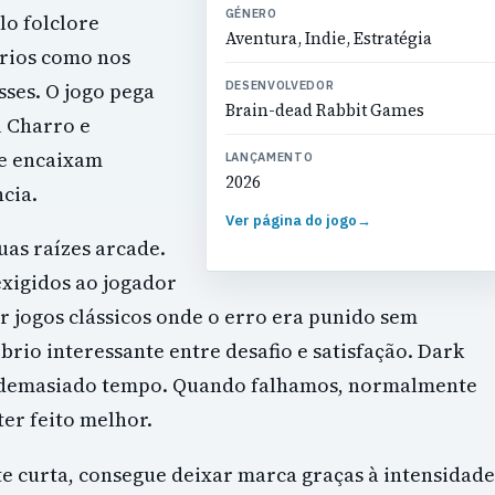
GÉNERO
lo folclore
Aventura, Indie, Estratégia
ários como nos
sses. O jogo pega
DESENVOLVEDOR
Brain-dead Rabbit Games
l Charro e
e encaixam
LANÇAMENTO
2026
cia.
Ver página do jogo
→
uas raízes arcade.
exigidos ao jogador
r jogos clássicos onde o erro era punido sem
brio interessante entre desafio e satisfação. Dark
e demasiado tempo. Quando falhamos, normalmente
er feito melhor.
e curta, consegue deixar marca graças à intensidade