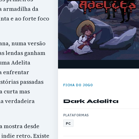
na armadilha da
inta e ao forte foco
cana, numa versão
gas lendas ganham
 uma Adelita
a enfrentar
istórias passadas
FICHA DO JOGO
a curta mas
ma verdadeira
Dark Adelita
PLATAFORMAS
PC
ta mostra desde
indie retro. Existe