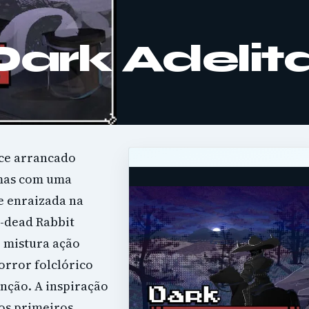
Dark Adelit
ece arrancado
 mas com uma
e enraizada na
n-dead Rabbit
o mistura ação
orror folclórico
nção. A inspiração
 os primeiros