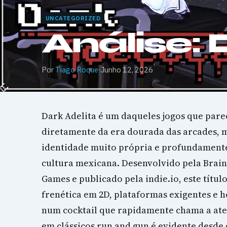
UNCATEGORIZED
Análise: 
Por
Tiago Roque
·
Junho 12, 2026
Dark Adelita é um daqueles jogos que par
diretamente da era dourada das arcades,
identidade muito própria e profundament
cultura mexicana. Desenvolvido pela Brai
Games e publicado pela indie.io, este títul
frenética em 2D, plataformas exigentes e h
num cocktail que rapidamente chama a ate
em clássicos run and gun é evidente desde