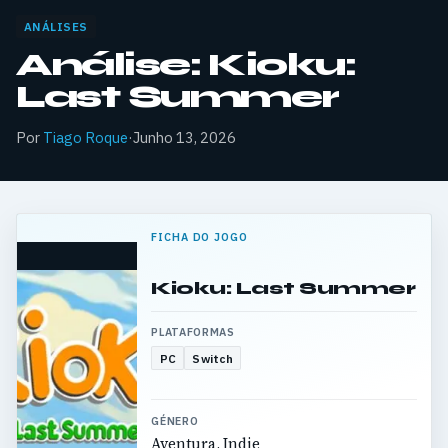
ANÁLISES
Análise: Kioku:
Last Summer
Por
Tiago Roque
·
Junho 13, 2026
FICHA DO JOGO
Kioku: Last Summer
PLATAFORMAS
PC
Switch
GÉNERO
Aventura, Indie