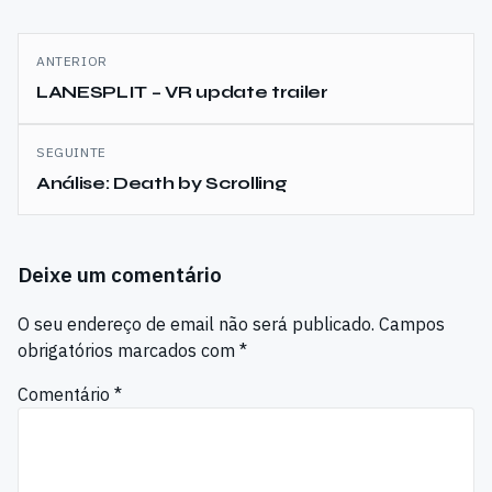
Navegação
ANTERIOR
de
LANESPLIT – VR update trailer
artigos
SEGUINTE
Análise: Death by Scrolling
Deixe um comentário
O seu endereço de email não será publicado.
Campos
obrigatórios marcados com
*
Comentário
*