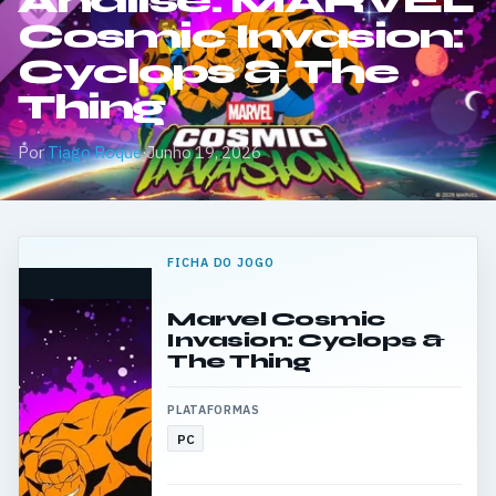
Análise: MARVEL
Cosmic Invasion:
Cyclops & The
Thing
Por
Tiago Roque
·
Junho 19, 2026
FICHA DO JOGO
Marvel Cosmic
Invasion: Cyclops &
The Thing
PLATAFORMAS
PC