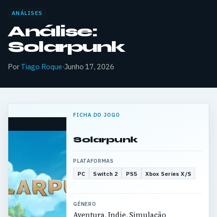
ANÁLISES
Análise:
Solarpunk
Por
Tiago Roque
·
Junho 17, 2026
FICHA DO JOGO
Solarpunk
PLATAFORMAS
PC
Switch 2
PS5
Xbox Series X/S
GÉNERO
Aventura, Indie, Simulação