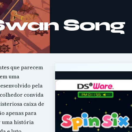
 Swan Song
ntes que parecem
ndem uma
esenvolvido pela
acolhedor convida
isteriosa caixa de
ão apenas para
 uma história
a e luto.