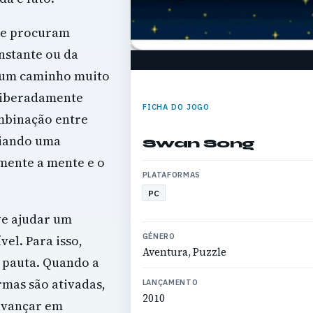
ue procuram
nstante ou da
 um caminho muito
eliberadamente
FICHA DO JOGO
ombinação entre
riando uma
Swan Song
mente a mente e o
PLATAFORMAS
PC
ve ajudar um
GÉNERO
vel. Para isso,
Aventura, Puzzle
 pauta. Quando a
rmas são ativadas,
LANÇAMENTO
2010
avançar em