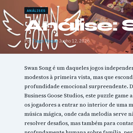
ANÁLISES
Análise:
Por
Tiago Roque
·
Junho 12, 2026
Swan Song é um daqueles jogos independe
modestos à primeira vista, mas que esco
profundidade emocional surpreendente. D
Business Goose Studios, este puzzle game 
os jogadores a entrar no interior de uma m
música mágica, onde cada melodia serve n
resolver desafios, mas também para contar
profundamente humana sobre família, perd