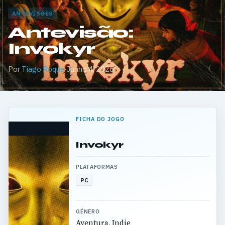
ANTEVISÕES
Antevisão:
Invokyr
Por
Tiago Roque
·
Junho 4, 2026
FICHA DO JOGO
Invokyr
PLATAFORMAS
PC
GÉNERO
Aventura, Indie