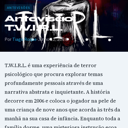
ANTEVISÕES
Antevisão:
T.W.I.R.L.
Por
Tiago Roque
·
Junho 12, 2026
T.W.I.R.L. é uma experiência de terror
psicológico que procura explorar temas
profundamente pessoais através de uma
narrativa abstrata e inquietante. A história
decorre em 2006 e coloca o jogador na pele de
uma criança de nove anos que acorda às três da
manhã na sua casa de infância. Enquanto toda a
família dorme, uma misteriosa instrução ecoa