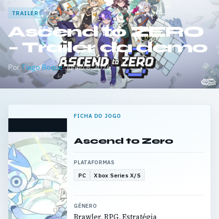
TRAILER
Ascend to ZERO
– Trailer da demo
Por
Tiago Roque
·
Junho 8, 2026
FICHA DO JOGO
Ascend to Zero
PLATAFORMAS
PC
Xbox Series X/S
GÉNERO
Brawler, RPG, Estratégia