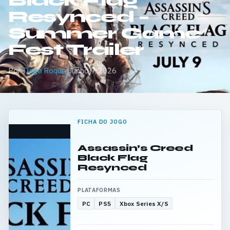
Black Flag
Resynced –
Summer Game
Fest Trailer
Por
Tiago Roque
·
Junho 9, 2026
FICHA DO JOGO
Assassin’s Creed
Black Flag
Resynced
PLATAFORMAS
PC
PS5
Xbox Series X/S