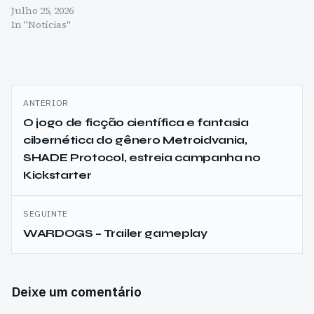
Julho 25, 2026
In "Notícias"
Navegação
ANTERIOR
de
O jogo de ficção científica e fantasia
cibernética do gênero Metroidvania,
artigos
SHADE Protocol, estreia campanha no
Kickstarter
SEGUINTE
WARDOGS – Trailer gameplay
Deixe um comentário