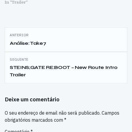
In "Trailer"
Navegação
ANTERIOR
de
Análise: Take7
artigos
SEGUINTE
STEINS;GATE RE:BOOT – New Route Intro
Trailer
Deixe um comentário
O seu endereço de email não será publicado.
Campos
obrigatórios marcados com
*
Comentário
*