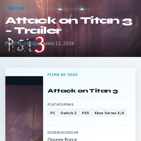
TRAILER
Attack on Titan 3
– Trailer
Por
Tiago Roque
·
Junho 11, 2026
FICHA DO JOGO
Attack on Titan 3
PLATAFORMAS
PC
Switch 2
PS5
Xbox Series X/S
DESENVOLVEDOR
Omega Force