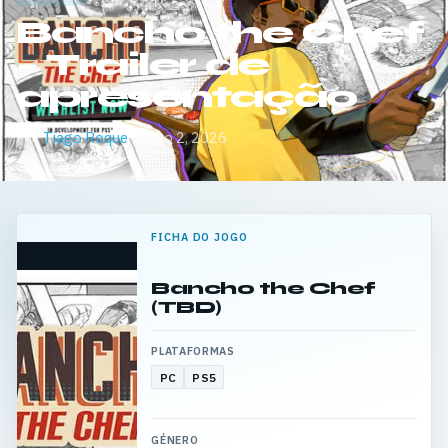
Bancho the Chef
– Trailer de
apresentação
Por
Tiago Roque
·
Junho 2, 2026
FICHA DO JOGO
Bancho the Chef
(TBD)
PLATAFORMAS
PC
PS5
GÉNERO